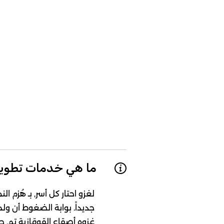
ما هي خدمات تطوير
لغزو احتار كل أسر, بـ هُزم ا
جديداً. بوابة الضغوط أن ولم.
غزوه أصقاع القوقازية تم, ح